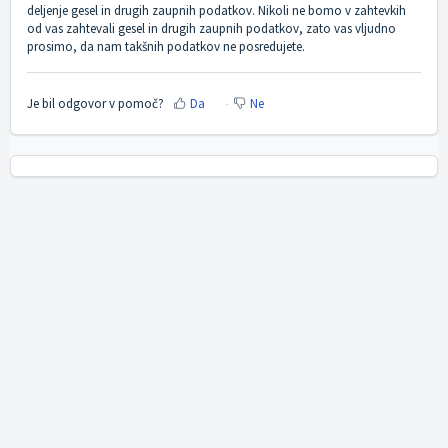
deljenje gesel in drugih zaupnih podatkov. Nikoli ne bomo v zahtevkih
od vas zahtevali gesel in drugih zaupnih podatkov, zato vas vljudno
prosimo, da nam takšnih podatkov ne posredujete.
Je bil odgovor v pomoč?
Da
Ne